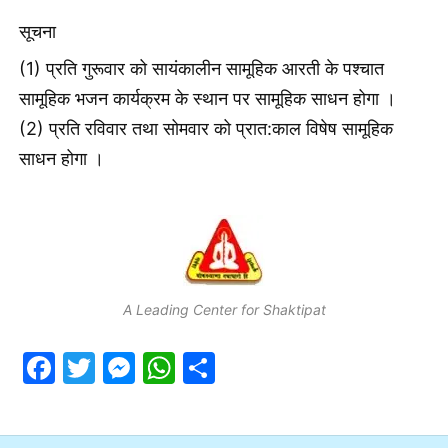
सूचना
(1) प्रति गुरूवार को सायंकालीन सामूहिक आरती के पश्चात
सामूहिक भजन कार्यक्रम के स्थान पर सामूहिक साधन होगा ।
(2) प्रति रविवार तथा सोमवार को प्रात:काल विषेष सामूहिक
साधन होगा ।
A Leading Center for Shaktipat
F
T
M
W
S
a
w
e
h
h
c
itt
s
at
ar